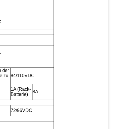
z
z
n der
e zu
84/110VDC
1A (Rack-
8A
Batterie)
72/96VDC