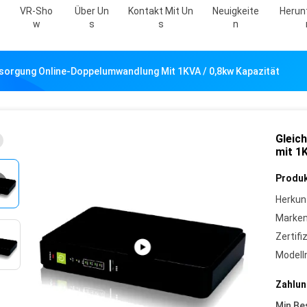
VR-Sho
Über Un
Kontakt Mit Un
Neuigkeite
Herun
W
S
S
N
sorgung Online-Doppelumwandlung Mit 1KVA / 0,8kw Kapazität
Gleic
mit 1
Produk
Herkun
Marke
Zertifi
Model
Zahlun
Min Be