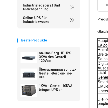
He
Industrieladegerät Und
(5)
Gleichspannung
Online-UPS Für
Produ
(4)
Industriezwecke
Gleic
Beste Produkte
Haupt
19 Zo
Hochf
on-line-Berg HF UPS
Breit
3KVA des Gestell-
Selbs
120Vac
Digit
Ausga
Überspannungsschutz-
Licht
Gestell-Berg on-line-
UPS
Gener
Smart
1KVA - Gestell 10KVA
EMI/R
bringen UPS an
Übers
Die P
empfin