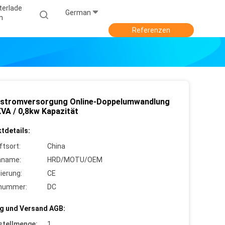
terlade
German
N
Referenzen
hstromversorgung Online-Doppelumwandlung
KVA / 0,8kw Kapazität
tdetails:
ftsort:
China
nname:
HRD/MOTU/OEM
zierung:
CE
lnummer:
DC
g und Versand AGB:
stellmenge:
1