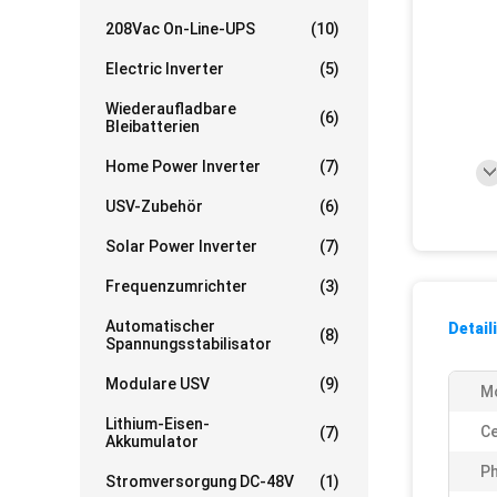
208Vac On-Line-UPS
(10)
Electric Inverter
(5)
Wiederaufladbare
(6)
Bleibatterien
Home Power Inverter
(7)
USV-Zubehör
(6)
Solar Power Inverter
(7)
Frequenzumrichter
(3)
Automatischer
Detail
(8)
Spannungsstabilisator
Modulare USV
(9)
Mo
Lithium-Eisen-
Ce
(7)
Akkumulator
Ph
Stromversorgung DC-48V
(1)