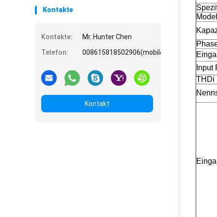
Spezi
Kontakte
Model
Kapaz
Kontakte:
Mr. Hunter Chen
Phas
Telefon:
008615818502906(mobile)
Eing
Input
THDi
Nenn
Kontakt
Einga