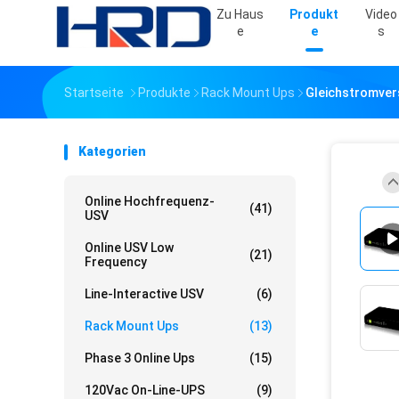
Zu Haus
Produkt
Video
E
E
S
Startseite
Produkte
Rack Mount Ups
Gleichstromver
Kategorien
Online Hochfrequenz-
(41)
USV
Online USV Low
(21)
Frequency
Line-Interactive USV
(6)
Rack Mount Ups
(13)
Phase 3 Online Ups
(15)
120Vac On-Line-UPS
(9)