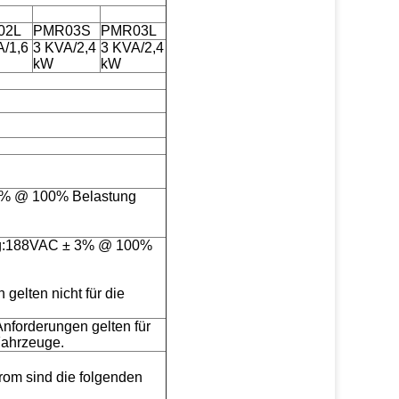
02L
PMR03S
PMR03L
A/1,6
3 KVA/2,4
3 KVA/2,4
kW
kW
 3% @ 100% Belastung
ng:188VAC ± 3% @ 100%
gelten nicht für die
nforderungen gelten für
Fahrzeuge.
rom sind die folgenden