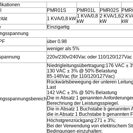
fikationen
l
PMR01S
PMR01L
PMR02S
PMR
1 KVA/0,8
2 KVA/1,6
2 KV
ität
1 KVA/0,8 kW
kW
kW
kW
e
Einzigartig
angsspannung
 PF
über 0.98
weniger als 5%
spannung
220v/230v/240Vac oder 110/120/127Vac
Niedrigleitungsübertragung:176 VAC ±
130 VAC ± 3% @ 50% Belastung
85-148Vac (für 110/120/127Vac)
Rückwärtsbewegung der unteren Leitu
Last
142 VAC ± 3% @ 50% Belastung
Die in Absatz 1 genannten Anforderungen 
ngsspannungsbereich
Berechnung der Leistungsspiegel.
Die in Absatz 1 Buchstabe b genannten A
die in Absatz 1 Buchstabe b genannten 
Höchstgrenzrückgang:271 ± 3%;
Bei der Verwendung von elektrischem St
Bedingungen einzuhalten: