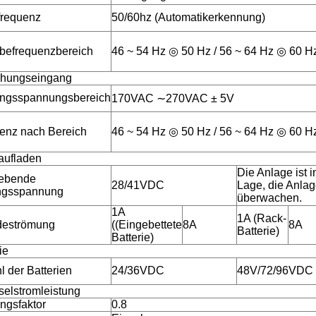
requenz
50/60hz (Automatikerkennung)
befrequenzbereich
46 ~ 54 Hz ◎ 50 Hz / 56 ~ 64 Hz ◎ 60 H
hungseingang
ngsspannungsbereich
170VAC ∼270VAC ± 5V
enz nach Bereich
46 ~ 54 Hz ◎ 50 Hz / 56 ~ 64 Hz ◎ 60 H
aufladen
Die Anlage ist i
ebende
28/41VDC
Lage, die Anlag
ngsspannung
überwachen.
1A
1A (Rack-
deströmung
((Eingebettete
8A
8A
Batterie)
Batterie)
ie
l der Batterien
24/36VDC
48V/72/96VDC
elstromleistung
ungsfaktor
0.8