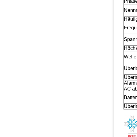
Phas
Nenn
Häufi
Freque
Spann
Höchs
Welle
Überla
Übert
Alarm
AC ab
Batte
Überl