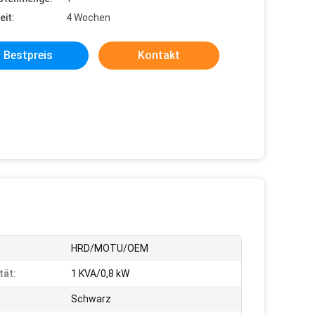
eit:
4 Wochen
Bestpreis
Kontakt
HRD/MOTU/OEM
tät:
1 KVA/0,8 kW
Schwarz