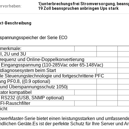
1)unterbrechungsfrei Stromversorgung
,
beans
rvorheben:
19 Zoll beanspruchen anbringen Ups stark
kt-Beschreibung
hspannungsspeicher der Serie ECO
merkmale:
ll, 2U und 3U
requenz und Online-Doppelkonvertierung
e Eingangsspannung (110-285Vac oder 65-148Vac)
tdiagnosesystem beim Start
ale Steuerungstechnologie und fortgeschrittene PFC
ng PF0.8, ((0.9 optional)
- und Überspannungsschutz 1050j
ator kompatibel
 RS232 ((USB, SNMP optional)
FI-Rauschfilter
icht
owerMaster-Serie bietet einen leistungsstarken und umfassende
dlichen Geräte.Es ist der perfekte Schutz für Ihre Server und Arb