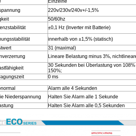
e
Einzelne
spannung
220v/230v/240v+/-1,5%
gkeit
50/60hz
nzstabilität
±0,1 Hz (Inverter mit Batterie)
ungsstabilität
innerhalb von ±1,5% (statisch)
twert
31 (maximal)
nverzerrung
Lineare Belastung minus 3%, nichtlinea
30 Sekunden bei Überlastung von 108% 
stfähigkeit
150%;
ragungszeit
0 ms
normal
Alarm alle 4 Sekunden
rie Niederspannung
Halten Sie Alarm alle 1 Sekunde
astung
Halten Sie Alarm alle 0,5 Sekunden