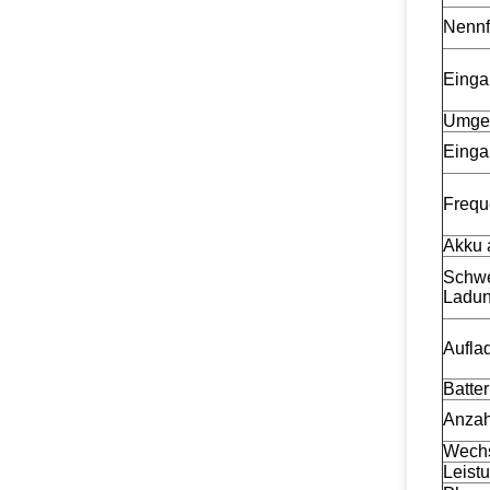
Nennf
Einga
Umge
Einga
Frequ
Akku 
Schw
Ladu
Aufla
Batter
Anzah
Wechs
Leist