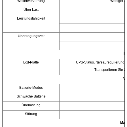
Wellenverzerrung
Weniger al
Über Last
Leistungsfähigkeit
Übertragungszeit
In
Lcd-Platte
UPS-Status, Niveauregulierung, L
Transportieren Sie 
W
Batterie-Modus
Schwache Batterie
Überlastung
Störung
Man