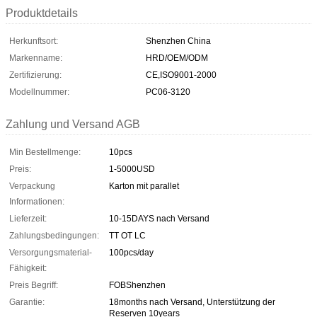
Produktdetails
Herkunftsort:
Shenzhen China
Markenname:
HRD/OEM/ODM
Zertifizierung:
CE,ISO9001-2000
Modellnummer:
PC06-3120
Zahlung und Versand AGB
Min Bestellmenge:
10pcs
Preis:
1-5000USD
Verpackung
Karton mit parallet
Informationen:
Lieferzeit:
10-15DAYS nach Versand
Zahlungsbedingungen:
TT OT LC
Versorgungsmaterial-
100pcs/day
Fähigkeit:
Preis Begriff:
FOBShenzhen
Garantie:
18months nach Versand, Unterstützung der
Reserven 10years