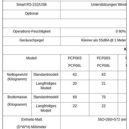
Smart RS-232/USB
Unterstützungen Windo
Optional
U
Operations-Feuchtigkeit
0 90% re
Geräuschpegel
Kleiner als 55dBA @ 1 Meter
Kö
Modell
PCP06S
PCP08S
P
PCP06L
PCP08L
P
Nettogewicht
Standardmodell
62
63
(Kilogramm)
Langfristiges
20
21
Modell
Bruttomasse
Standardmodell
69
70
(Kilogramm)
Langfristiges
22
22
Modell
Einheits-Maß
582×260×572 (einsc
(D*W*H) Millimeter