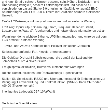
und kann für alle schwere Umwelt passend sein. Höhere Nutzlasten- und
Überlastungsfähigkeit, bessere Lastskompatibilität und passend für
verschiedenen Lastart. Starke Störungsimmunitätsfähigkeit gemäß EMC-
Anforderungen von IEC61000-4, liefern Ihr Gerät eine saubere elektrische
Umwelt.
Große LCD-Anzeige mit multy Informationen und für einfache Wartung
LCD zeigt Input/Output Spannung, Strom, Frequenz, Batteriezustand,
Lastsprozente, Watt, VA, Arbeitsmodus und notwendiges Informationen ect. an;
Wenn irgendeine wichtige Störung, UPS ihn automatisch und Anzeige auf dem
LCD ermittelt, einfache Wartung
192VDC und 240vdc Kabriolett über Pullover, einfacher Gebrauch
Selbststeuerlaufender Fan, 4levels, energiesparend
Die Gebläse-Drehzahl Selbststeuerung, die gemäß der Last und der
Temperatur durch 4 Niveaus läuft
Ereignisprotokollfunktion, 100events, einfacher für Wartungen
Reiche Kommunikations-und Überwachungs-Eigenschaften
Stellen Sie Schnittstelle RS232 und Übertragungskabel für Einheimisches zur
Verfügung; Fernverwaltung und Kontrollfunktion. (SNMP), Karte CMC oder
AS400 (Trockenkontakt)
Intelligentes Ladegerät DSP 10A (Wahl)
Technische Spezifikation: