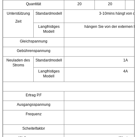
Quantität
20
20
Unterstützung
Standardmodell
3-10mins hängt von de
Zeit
Langfristiges
hängen Sie von der externen Ba
Modell
Gleichspannung
Gebührenspannung
Neuladen des
Standardmodell
1A
Stroms
Langfristiges
4A
Modell
Ertrag P.F
Ausgangsspannung
Frequenz
Scheitelfaktor