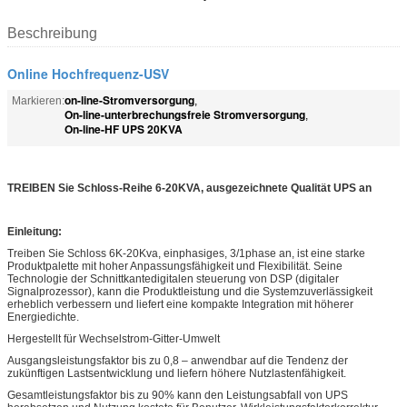
Beschreibung
Online Hochfrequenz-USV
on-line-Stromversorgung
Markieren:
,
On-line-unterbrechungsfreie Stromversorgung
,
On-line-HF UPS 20KVA
TREIBEN Sie Schloss-Reihe 6-20KVA, ausgezeichnete Qualität UPS an
Einleitung:
Treiben Sie Schloss 6K-20Kva, einphasiges, 3/1phase an, ist eine starke
Produktpalette mit hoher Anpassungsfähigkeit und Flexibilität. Seine
Technologie der Schnittkantedigitalen steuerung von DSP (digitaler
Signalprozessor), kann die Produktleistung und die Systemzuverlässigkeit
erheblich verbessern und liefert eine kompakte Integration mit höherer
Energiedichte.
Hergestellt für Wechselstrom-Gitter-Umwelt
Ausgangsleistungsfaktor bis zu 0,8 – anwendbar auf die Tendenz der
zukünftigen Lastsentwicklung und liefern höhere Nutzlastenfähigkeit.
Gesamtleistungsfaktor bis zu 90% kann den Leistungsabfall von UPS