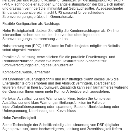
herabsetzen und Nutzung kostete für Benutzer. Wirkleistungsfaktorkorrektur-
(PFC)-Technologie erlaubt den Eingangsleistungsfaktor, der bis 1 sich nähert
und drastisch verringert die Immunität auf Gebrauchsgitter. Ausgezeichneter
Eingangsfrequenzbereich macht UPS passend für verschiedene
Stromversorgungsgeräte, d.h. Generatorsatz.
Flexible Konfiguration als Nachfrage
Hohe Ersteigbarkeit: decken Sie völlig die Kundennachfragen ab. On-line-
Intervention: sichere und on-line-Intervention ohne irgendeine
Stromversorgungsunterbrechung zur Last.
Notstrom weg von (EPO): UPS kann im Falle des jedes möglichen Notfalls
sofort abgestellt werden.
Parallele Ausrüstung: verwirklichen Sie die parallele Erweiterungs- und
Redundanzfunktion, bieten Sie mehr Flexibilität und Sicherheit für
Stromversorgungsplanung des Benutzers an.
Kompaktbauweise, lärmärmer
Mit führender Steuerungstechnik und Kunstfertigkeit kann dieses UPS die
Energiedichte groß erhöhen und den Abdruck verringern, spart deshalb
teureren Raum in Ihrer Büroumwelt. Zusätzlich kann sein lärmärmeres während
der Operation Ihnen einen mehr KomfortArbeitsbereich zugestehen.
Perfekter Ausfallschutz und Warnungsfunktion: bieten Sie kompletten
Ausfallschutz und klare Warnungsmitteilungsfunktion im Falle der
Input-/Outputüberspannung oder -spannung, Batterie Überbelastung oder
Unterspannung, Überlastung und Kurzschluss.
Hohe Zuverlässigkeit
Seine Technologie der Schnittkantedigitalen steuerung von DSP (digitaler
Signalprozessor) kann hochwertigeres, Leistung und Zuverlässigkeit liefern