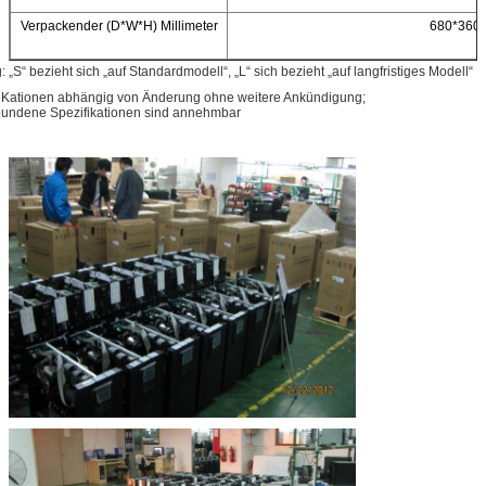
Verpackender (D*W*H) Millimeter
680*360*
„S“ bezieht sich „auf Standardmodell“, „L“ sich bezieht „auf langfristiges Modell“
fi Kationen abhängig von Änderung ohne weitere Ankündigung;
undene Spezifikationen sind annehmbar