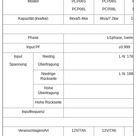
Modell
PCP06S
PCP08S
P
PCP06L
PCP08L
P
Kapazität (kva/kw)
6kva/5.4kw
8kva/7.2kw
10
Phase
1/1phase, 1wire
Input PF
≥0.999
Input
Niedrig
L-N: 176
Spannung
Übertragung
Niedrige
L-N: 188
Rückseite
Hohe
Übertragung
Hohe Rückseite
Inputfrequenz
B
Veranschlagen/Art
12V/7Ah
12V/7Ah
1