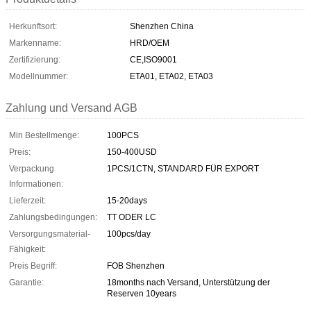
Herkunftsort:
Shenzhen China
Markenname:
HRD/OEM
Zertifizierung:
CE,ISO9001
Modellnummer:
ETA01, ETA02, ETA03
Zahlung und Versand AGB
Min Bestellmenge:
100PCS
Preis:
150-400USD
Verpackung
1PCS/1CTN, STANDARD FÜR EXPORT
Informationen:
Lieferzeit:
15-20days
Zahlungsbedingungen:
TT ODER LC
Versorgungsmaterial-
100pcs/day
Fähigkeit:
Preis Begriff:
FOB Shenzhen
Garantie:
18months nach Versand, Unterstützung der
Reserven 10years