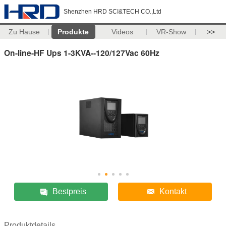
Shenzhen HRD SCI&TECH CO.,Ltd
Zu Hause
Produkte
Videos
VR-Show
>>
On-line-HF Ups 1-3KVA--120/127Vac 60Hz
Bestpreis
Kontakt
Produktdetails