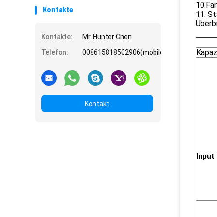
10.Fa
Kontakte
11. S
Überb
Kontakte:
Mr. Hunter Chen
Kapaz
Telefon:
008615818502906(mobile)
Kontakt
Input