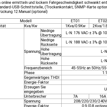
n online ermitteln und lockern Fahrgeschwindigkeit schwankt e
tandard-USB-Schnittstelle, (Trockenkontakt, SNMP-Karte option
rückung 12.Manual (optional)
Modell
ET01
ET0
ität
Kva/Kw
1Kva/0.9Kw
2Kva/1.
Niedrige
L-N: 176 VAC-± 3% @ 1
Übertragung
Niedrige
L-N: 188 VAC-± 3% @ 1
Rückseite
Hohe
Spannung
L-N
Übertragung
Hohe
L-N
Rückseite
Frequenzbereich
45-55Hz an 50Hz/55-
Phase
1:
Gegenwärtiges THDI
Energie-Faktor
Erzeugen Sie
U
eingegeben
Unterbrecher
7A
16A
Spannung
208/220/230/240VA
Energie-Faktor
0,9 (0,8 optiona