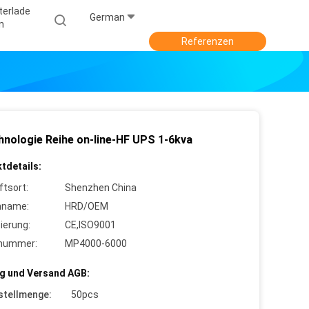
terlade
German
N
Referenzen
hnologie Reihe on-line-HF UPS 1-6kva
tdetails:
ftsort:
Shenzhen China
nname:
HRD/OEM
zierung:
CE,ISO9001
lnummer:
MP4000-6000
g und Versand AGB:
stellmenge:
50pcs