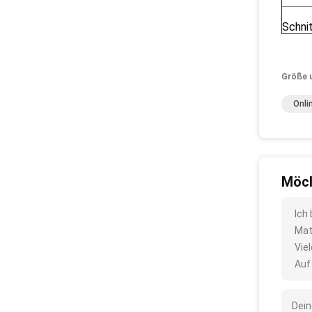
Schnit
Größe 
Onli
Möch
Ich
Mat
Vie
Auf