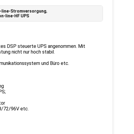
-line-Stromversorgung
,
on-line-HF UPS
gstes DSP steuerte UPS angenommen. Mit
ung nicht nur hoch stabil.
munikationssystem und Büro etc.
ng
PS;
tor
48/72/96V etc.