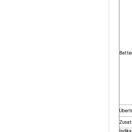
Batte
Übert
Zusat
Indika