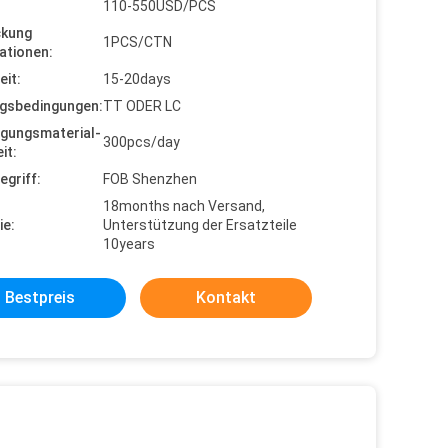
110-550USD/PCS
ckung
1PCS/CTN
ationen:
eit:
15-20days
gsbedingungen:
TT ODER LC
gungsmaterial-
300pcs/day
it:
egriff:
FOB Shenzhen
18months nach Versand,
ie:
Unterstützung der Ersatzteile
10years
Bestpreis
Kontakt