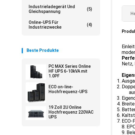
Industrieladegerät Und
(5)
Gleichspannung
He
Online-UPS Für
(4)
Industriezwecke
Produ
Einle
Beste Produkte
modern
Perfe
Netz,
PC MAX Series Online
HF UPS 6-10kVA mit
Eigen
1.0PF
Ausgan
Doppe
ECO on-line-
Hochfrequenz-UPS
au
Eigen
Breite
19 Zoll 2U Online
Batte
Hochfrequenz 220VAC
Kalts
UPS
ECO-Fu
8. EP
9. Be