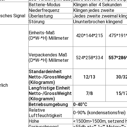
Batterie-Modus
Klingen aller 4 Sekunden
Niederfrequenz
Klingen jedes zweite
isches Signal
Überlastung
Jedes zweite zweimal klin
Störung
Ununterbrochen klingend
Einheits-Maß
420*144*215
475*191
(D*W-*H) Millimeter
Verpackendes Maß
524*258*334
557*286
(D*W-*H) Millimeter
Standardeinheit
Netto-/GrossWeight
12/13
30/3
(Kilogramm)
lich
Langfristige Einheit
Netto-/GrossWeight
7/8
15/1
(Kilogramm)
Betriebsumgebung
0-40°C
Relative
0-90% (kondensationsfrei)
Luftfeuchtigkeit
Höhe
<1500m>1500m, setzend h
Geräuschpegel
<55db at="" 1="" Meter="">