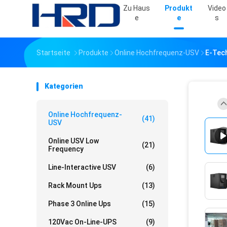
Zu Haus
Produkt
Video
E
E
S
Startseite
Produkte
Online Hochfrequenz-USV
E-Tech
Kategorien
Online Hochfrequenz-
(41)
USV
Online USV Low
(21)
Frequency
Line-Interactive USV
(6)
Rack Mount Ups
(13)
Phase 3 Online Ups
(15)
120Vac On-Line-UPS
(9)