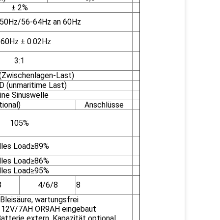
± 2%
 50Hz/56-64Hz an 60Hz
60Hz ± 0.02Hz
3:1
Zwischenlagen-Last)
 (unmaritime Last)
ine Sinuswelle
ional)
Anschlüsse
105%
lles Load≥89%
lles Load≥86%
lles Load≥95%
8
4/6/8
8
 Bleisäure, wartungsfrei
: 12V/7AH OR9AH eingebaut
Batterie extern, Kapazität optional