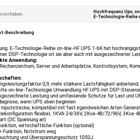
Hochfrequenz Ups
,
on
rvorheben:
E-Technologie-Reihe 
kt-Beschreibung
itung: E-Technologie-Reihe on-line-HF UPS 1-6K hat hochrangi
er DSP-Technologie ist sie aber auch mit ausgezeichneter Leist
kte Anwendung:
 Rechenzentrum, Server und Arbeitsplätze, Kontrollsystem, Kom
schaften:
gsleistungsfaktor 0,9, mehr stärkere Lastsfähigkeit anbietend;
lte on-line-Technologie Umwandlung HF UPS mit DSP-Steueru
sgezeichnete Leistung und umfassende Schutze für Last und U
diagnose, wenn UPS oben beginnen
 Inputstrecke, kompatibel mit fast irgendwelchen Arten Genera
riekonfiguration flexibel, 1KVA-24/36V, 2Kva-48/72/96V, 3Kva-
tart (DC Spannung an)
nktion, wirtschaftliche Funktion (optional)
O-Funktion, Notstrom weg
leuchtung und Überspannungsschutz 1050J