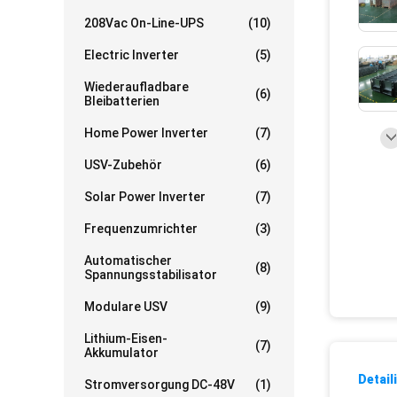
208Vac On-Line-UPS
(10)
Electric Inverter
(5)
Wiederaufladbare
(6)
Bleibatterien
Home Power Inverter
(7)
USV-Zubehör
(6)
Solar Power Inverter
(7)
Frequenzumrichter
(3)
Automatischer
(8)
Spannungsstabilisator
Modulare USV
(9)
Lithium-Eisen-
(7)
Akkumulator
Detail
Stromversorgung DC-48V
(1)