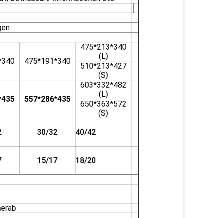
gen
475*213*340
(L)
*340
475*191*340
510*213*427
(S)
603*332*482
(L)
*435
557*286*435
650*363*572
(S)
2
30/32
40/42
7
15/17
18/20
erab