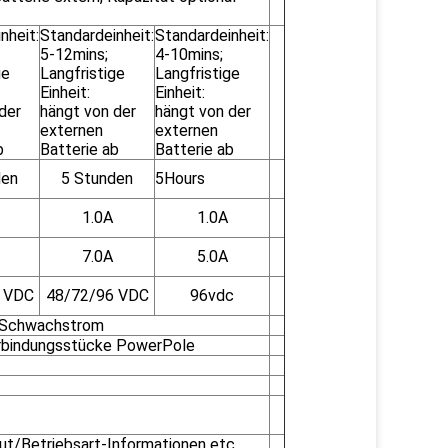
nheit:
Standardeinheit:
Standardeinheit:
5-12mins;
4-10mins;
ge
Langfristige
Langfristige
Einheit:
Einheit:
der
hängt von der
hängt von der
externen
externen
b
Batterie ab
Batterie ab
den
5 Stunden
5Hours
1.0A
1.0A
7.0A
5.0A
 VDC
48/72/96 VDC
96vdc
/Schwachstrom
rbindungsstücke PowerPole
ut/Betriebsart-Informationen etc.