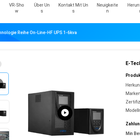
VR-Sho
Über Un
Kontakt Mit Un
Neuigkeite
Herun
W
S
S
N
nologie Reihe On-Line-HF UPS 1-6kva
E-Tec
Produk
Herkun
Marke
Zertifi
Model
Zahlun
Min Be