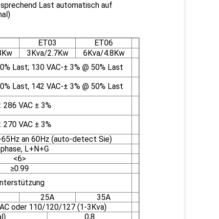
ntsprechend Last automatisch auf
al)
2
ET03
ET06
8Kw
3Kva/2.7Kw
6Kva/4.8Kw
00% Last; 130 VAC-± 3% @ 50% Last
00% Last, 142 VAC-± 3% @ 50% Last
: 286 VAC ± 3%
: 270 VAC ± 3%
65Hz an 60Hz (auto-detect Sie)
1phase, L+N+G
<6>
≥0.99
nterstützung
25A
35A
C oder 110/120/127 (1-3Kva)
l)
0,8