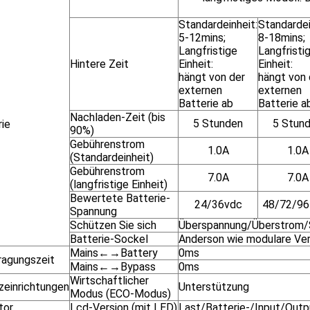
Standardeinheit:
Standardei
5-12mins;
8-18mins;
Langfristige
Langfristi
Hintere Zeit
Einheit:
Einheit:
hängt von der
hängt von 
externen
externen
Batterie ab
Batterie a
Nachladen-Zeit (bis
5 Stunden
5 Stun
rie
90%)
Gebührenstrom
1.0A
1.0A
(Standardeinheit)
Gebührenstrom
7.0A
7.0A
(langfristige Einheit)
Bewertete Batterie-
24/36vdc
48/72/96
Spannung
Schützen Sie sich
Überspannung/Überstrom
Batterie-Sockel
Anderson wie modulare Ve
Mains←→Battery
0ms
ragungszeit
Mains←→Bypass
0ms
Wirtschaftlicher
zeinrichtungen
Unterstützung
Modus (ECO-Modus)
tor
Lcd-Version (mit LED)
Last/Batterie-/Input/Outp