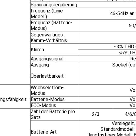
Spannungsregulierung
Frequenz (Linie
46-54Hz an
Modell)
Frequenz (Batterie-
50/
Modus)
Gegenwärtiges
Kamm-Verhältnis
≤3% THD (
Klirren
≤5% THD
Ausgangssignal
Re
Ausgang
Sockel (opt
Überlastbarkeit
Wechselstrom-
Vo
Modus
ungsfähigkeit
Batterie-Modus
Vo
ECO-Modus
Vo
Zahl der Batterie pro
2/3
4/6/
Satz
Versiegelt,
Standardmodell
Batterie-Art
langfristiges Modell: 