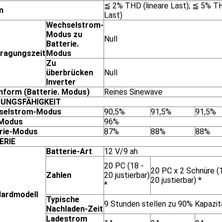
≦ 2% THD (lineare Last); ≦ 5% TH
n
Last)
Wechselstrom-
Modus zu
Null
Batterie.
ragungszeit
Modus
Zu
überbrücken
Null
Inverter
nform (Batterie. Modus)
Reines Sinewave
TUNGSFÄHIGKEIT
selstrom-Modus
90,5%
91,5%
91,5%
Modus
96%
rie-Modus
87%
88%
88%
ERIE
Batterie-Art
12 V/9 ah
20 PC (18 -
20 PC x 2 Schnüre (
Zahlen
20 justierbar)
20 justierbar) *
*
ardmodell
Typische
9 Stunden stellen zu 90% Kapazit
Nachladen-Zeit
Ladestrom