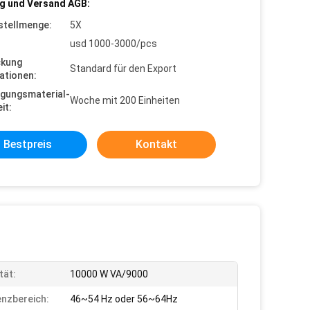
g und Versand AGB:
stellmenge:
5X
usd 1000-3000/pcs
ckung
Standard für den Export
ationen:
gungsmaterial-
Woche mit 200 Einheiten
it:
Bestpreis
Kontakt
tät:
10000 W VA/9000
nzbereich:
46~54 Hz oder 56~64Hz