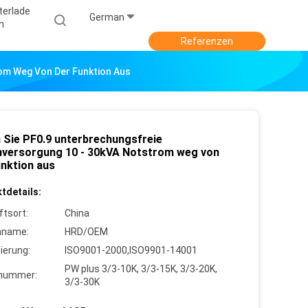
terlade
German
N
Referenzen
om Weg Von Der Funktion Aus
 Sie PF0.9 unterbrechungsfreie
versorgung 10 - 30kVA Notstrom weg von
unktion aus
tdetails:
ftsort:
China
nname:
HRD/OEM
zierung:
ISO9001-2000,ISO9901-14001
PW plus 3/3-10K, 3/3-15K, 3/3-20K,
lnummer:
3/3-30K