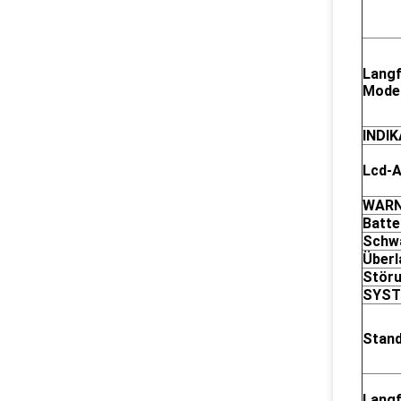
Langf
Model
INDI
Lcd-A
WAR
Batte
Schwa
Überl
Stör
SYS
Stand
Langf