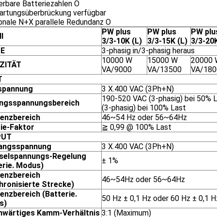
ierbare Batteriezahlen O
rtungsüberbrückung verfügbar
onale N+X parallele Redundanz O
PW plus
PW plus
PW plu
l
3/3-10K (L)
3/3-15K (L)
3/3-20K
E
3-phasig in/3-phasig heraus
10000 W
15000 W
20000 
ZITÄT
VA/9000
VA/13500
VA/180
T
spannung
3 X.400 VAC (3Ph+N)
190-520 VAC (3-phasig) bei 50% 
angsspannungsbereich
(3-phasig) bei 100% Last
enzbereich
46~54 Hz oder 56~64Hz
ie-Faktor
≧ 0,99 @ 100% Last
PUT
angsspannung
3 X.400 VAC (3Ph+N)
selspannungs-Regelung
± 1%
erie. Modus)
enzbereich
46~54Hz oder 56~64Hz
hronisierte Strecke)
enzbereich (Batterie.
50 Hz ± 0,1 Hz oder 60 Hz ± 0,1 H
s)
wärtiges Kamm-Verhältnis
3:1 (Maximum)