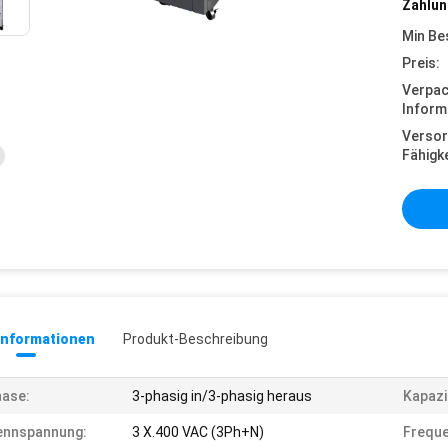
Zahlun
Min Be
Preis:
Verpa
Inform
Versor
Fähigke
informationen
Produkt-Beschreibung
ase:
3-phasig in/3-phasig heraus
Kapazi
ennspannung:
3 X.400 VAC (3Ph+N)
Freque