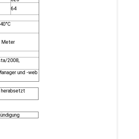
64
 40°C
1 Meter
ta/2008,
anager und -web
t herabsetzt
kündigung