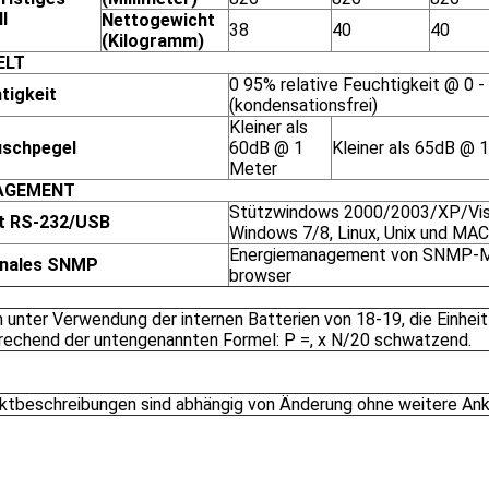
l
Nettogewicht
38
40
40
(Kilogramm)
ELT
0 95% relative Feuchtigkeit @ 0 -
tigkeit
(kondensationsfrei)
Kleiner als
uschpegel
60dB @ 1
Kleiner als 65dB @ 
Meter
AGEMENT
Stützwindows 2000/2003/XP/Vis
t RS-232/USB
Windows 7/8, Linux, Unix und MAC
Energiemanagement von SNMP-M
onales SNMP
browser
 unter Verwendung der internen Batterien von 18-19, die Einhei
rechend der untengenannten Formel: P =, x N/20 schwatzend.
ktbeschreibungen sind abhängig von Änderung ohne weitere An