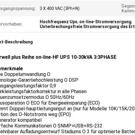
Gegen
usgangsspannung:
3 X.400 VAC (3Ph+N)
Kamm-V
Hochfrequenz Ups
,
on-line-Stromversorgung
,
rvorheben:
Unterbrechungsfreie Stromversorgung des Ert
kt-Beschreibung
well plus Reihe on-line-HF UPS 10-30kVA 3:3PHASE
tmerkmale
re Doppelumwandlung O
nologie-Garantiehochleistung O DSP
sgangsleistungsfaktor 0,9
rkleistungsfaktorkorrektur in alle Phasen
quenzumsetzermodus O 50Hz/60Hz
soperation O ECO für Energieeinsparung (ECO)
mmt Doppel-hauptleitungsinput an (nur für Modelle 10K/15K/20
tion des O-Notstroms weg (EPO)
nerator kompatibel
rfache Kommunikationen O SNMP+USB+RS-232
ehnbarer Aufladungsentwurf Stadiums O 3 für optimierte Batter