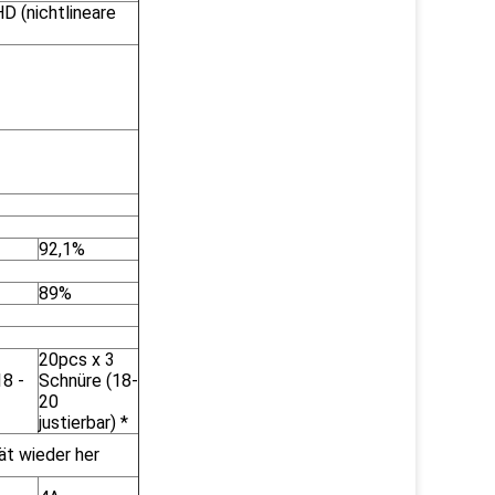
D (nichtlineare
92,1%
89%
20pcs x 3
18 -
Schnüre (18-
20
justierbar) *
ät wieder her