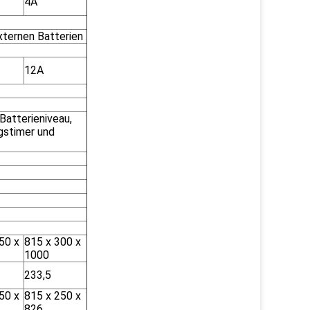
4A
xternen Batterien
12A
Batterieniveau,
gstimer und
50 x
815 x 300 x
1000
233,5
50 x
815 x 250 x
826