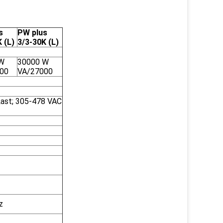
s
PW plus
 (L)
3/3-30K (L)
W
30000 W
00
VA/27000
Last; 305-478 VAC
z