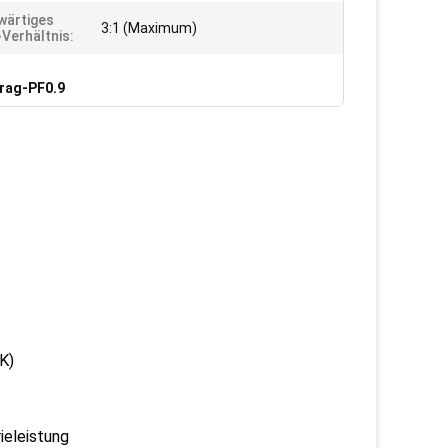
wärtiges
3:1 (Maximum)
erhältnis:
rag-PF0.9
K)
ieleistung