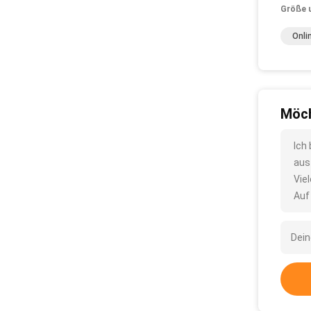
Größe 
Onli
Möch
Ich
aus
Vie
Auf