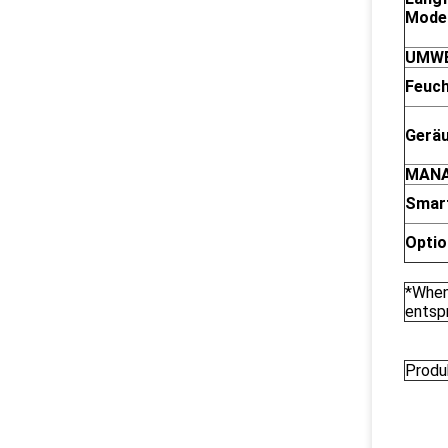
Model
UMW
Feuch
Gerä
MAN
Smar
Opti
*When
entsp
Produ