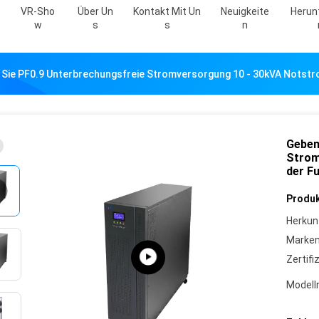
VR-Sho
Über Un
Kontakt Mit Un
Neuigkeite
Herun
W
S
S
N
Sie PF0.9 Unterbrechungsfreie Stromversorgung 10 - 30kVA Notstr
Geben
Strom
der F
Produk
Herkun
Marke
Zertifi
Model