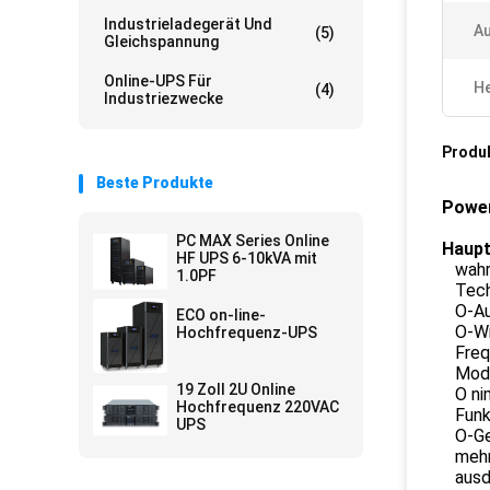
Industrieladegerät Und
A
(5)
Gleichspannung
Online-UPS Für
He
(4)
Industriezwecke
Produ
Beste Produkte
Power
PC MAX Series Online
Haup
HF UPS 6-10kVA mit
wah
1.0PF
Tech
O-Au
ECO on-line-
O-Wi
Hochfrequenz-UPS
Fre
Modu
19 Zoll 2U Online
O ni
Hochfrequenz 220VAC
Funk
UPS
O-Ge
meh
ausd