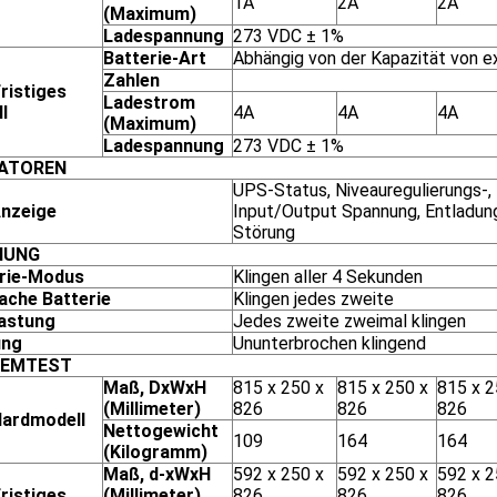
1A
2A
2A
(Maximum)
Ladespannung
273 VDC ± 1%
Batterie-Art
Abhängig von der Kapazität von e
Zahlen
ristiges
Ladestrom
l
4A
4A
4A
(Maximum)
Ladespannung
273 VDC ± 1%
KATOREN
UPS-Status, Niveauregulierungs-, 
nzeige
Input/Output Spannung, Entladun
Störung
NUNG
rie-Modus
Klingen aller 4 Sekunden
che Batterie
Klingen jedes zweite
astung
Jedes zweite zweimal klingen
ung
Ununterbrochen klingend
TEMTEST
Maß, DxWxH
815 x 250 x
815 x 250 x
815 x 2
(Millimeter)
826
826
826
ardmodell
Nettogewicht
109
164
164
(Kilogramm)
Maß, d-xWxH
592 x 250 x
592 x 250 x
592 x 2
ristiges
(Millimeter)
826
826
826