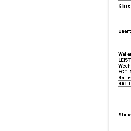
Klirre
Übert
Welle
LEIS
Wech
ECO-
Batte
BATT
Stand