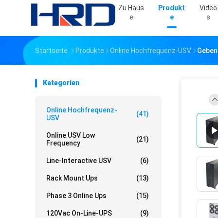
Zu Haus
Produkt
Video
E
E
S
Startseite
Produkte
Online Hochfrequenz-USV
Geben 
Kategorien
Online Hochfrequenz-
(41)
USV
Online USV Low
(21)
Frequency
Line-Interactive USV
(6)
Rack Mount Ups
(13)
Phase 3 Online Ups
(15)
120Vac On-Line-UPS
(9)