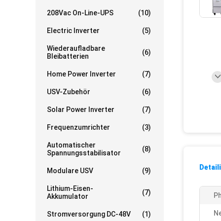
208Vac On-Line-UPS
(10)
Electric Inverter
(5)
Wiederaufladbare
(6)
Bleibatterien
Home Power Inverter
(7)
USV-Zubehör
(6)
Solar Power Inverter
(7)
Frequenzumrichter
(3)
Automatischer
(8)
Spannungsstabilisator
Detail
Modulare USV
(9)
Lithium-Eisen-
(7)
Ph
Akkumulator
N
Stromversorgung DC-48V
(1)