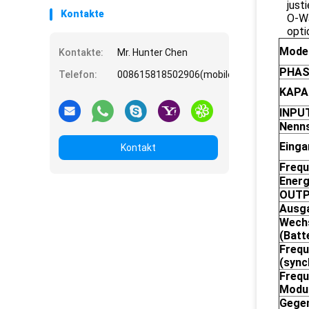
just
Kontakte
O-Wa
opti
Model
Kontakte:
Mr. Hunter Chen
PHAS
Telefon:
008615818502906(mobile)
KAPA
INPU
Nenn
Eing
Kontakt
Frequ
Energ
OUT
Ausg
Wech
(Batt
Frequ
(sync
Frequ
Modu
Gegen