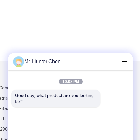
Mr. Hunter Chen
Mailen Sie uns
10:08 PM
 Gebäude,
Good day, what product are you looking 
striepark,
for?
-Bao'an-Bezirk,
adt
2906(mobile)
Senden Sie
UPS.COM;