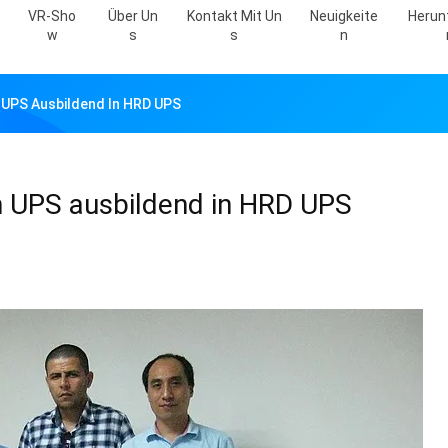
VR-Sho
Über Un
Kontakt Mit Un
Neuigkeite
Herun
W
S
S
N
n UPS Ausbildend In HRD UPS
en UPS ausbildend in HRD UPS