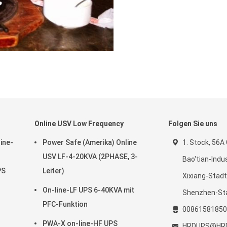
Online USV Low Frequency
Folgen Sie uns
ine-
Power Safe (Amerika) Online
1. Stock, 56A
USV LF-4-20KVA (2PHASE, 3-
Bao'tian-Indu
PS
Leiter)
Xixiang-Stadt
On-line-LF UPS 6-40KVA mit
Shenzhen-St
PFC-Funktion
00861581850
PWA-X on-line-HF UPS
HRDUPS@HRD