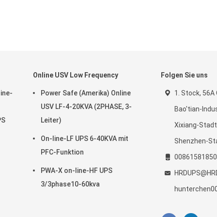
Online USV Low Frequency
Folgen Sie uns
ine-
Power Safe (Amerika) Online
1. Stock, 56A
USV LF-4-20KVA (2PHASE, 3-
Bao'tian-Indu
PS
Leiter)
Xixiang-Stadt
On-line-LF UPS 6-40KVA mit
Shenzhen-St
PFC-Funktion
00861581850
PWA-X on-line-HF UPS
HRDUPS@HRD
3/3phase10-60kva
hunterchen0