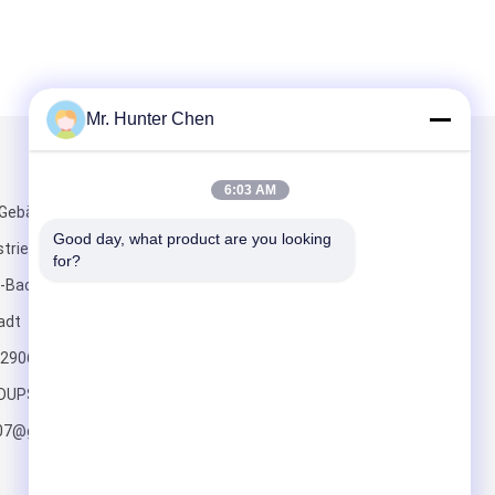
Mr. Hunter Chen
Mailen Sie uns
6:03 AM
 Gebäude,
Good day, what product are you looking 
striepark,
for?
-Bao'an-Bezirk,
adt
2906(mobile)
Senden Sie
UPS.COM;
07@gmail.com