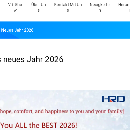
VR-Sho
Über Un
Kontakt Mit Un
Neuigkeite
Herun
W
S
S
N
 Neues Jahr 2026
s neues Jahr 2026