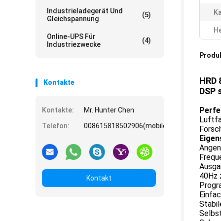
Industrieladegerät Und
Ka
(5)
Gleichspannung
He
Online-UPS Für
(4)
Industriezwecke
Produ
HRD 
Kontakte
DSP 
Perf
Kontakte:
Mr. Hunter Chen
Luftfa
Telefon:
008615818502906(mobile)
Forsc
Eigen
Angen
Frequ
Ausga
40Hz 
Kontakt
Progra
Einfac
Stabil
Selbst