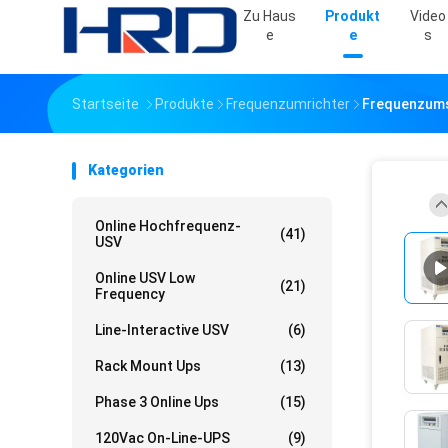
Zu Haus
Produkt
Video
E
E
S
Startseite
Produkte
Frequenzumrichter
Frequenzums
Kategorien
Online Hochfrequenz-
(41)
USV
Online USV Low
(21)
Frequency
Line-Interactive USV
(6)
Rack Mount Ups
(13)
Phase 3 Online Ups
(15)
120Vac On-Line-UPS
(9)