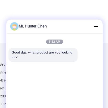
Mr. Hunter Chen
5:52 AM
Good day, what product are you looking 
Mailen Sie uns
for?
 Gebäude,
striepark,
-Bao'an-Bezirk,
adt
2906(mobile)
Senden Sie
UPS.COM;