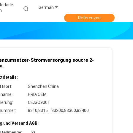
terlade
German
N
Referenzen
enzumsetzer-Stromversorgung soucre 2-
a,
tdetails:
ftsort:
Shenzhen China
nname:
HRD/OEM
zierung:
CE,ISO9001
lnummer:
8310,8315… 83200,83300,83400
g und Versand AGB:
stellmenge:
5X