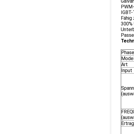
Galvan
PWM-T
IGBT-T
Fähig 
300% 
Unter
Passen
Techn
Phas
Model
Art
Input
Spann
(ausw
FREQ
(ausw
Ertrag