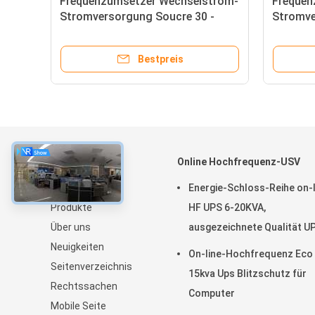
Frequenzumsetzer Wechselstrom-
Frequen
Stromversorgung Soucre 30 -
Stromve
800Kva
400Kva
Bestpreis
über
Online Hochfrequenz-USV
Zu Hause
Energie-Schloss-Reihe on-l
Produkte
HF UPS 6-20KVA,
Über uns
ausgezeichnete Qualität U
Neuigkeiten
On-line-Hochfrequenz Eco
Seitenverzeichnis
15kva Ups Blitzschutz für
Rechtssachen
Computer
Mobile Seite