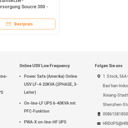
zumsetzer-
rsorgung Soucre 300 -
Bestpreis
Online USV Low Frequency
Folgen Sie uns
ine-
Power Safe (Amerika) Online
1. Stock, 56A
USV LF-4-20KVA (2PHASE, 3-
Bao'tian-Indu
PS
Leiter)
Xixiang-Stadt
On-line-LF UPS 6-40KVA mit
Shenzhen-St
PFC-Funktion
00861581850
PWA-X on-line-HF UPS
HRDUPS@HRD