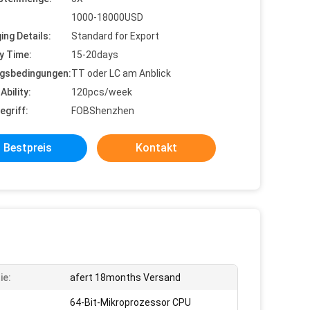
1000-18000USD
ing Details:
Standard for Export
y Time:
15-20days
gsbedingungen:
TT oder LC am Anblick
Ability:
120pcs/week
egriff:
FOBShenzhen
Bestpreis
Kontakt
ie:
afert 18months Versand
64-Bit-Mikroprozessor CPU