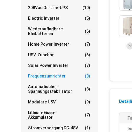
208Vac On-Line-UPS
(10)
Electric Inverter
(5)
Wiederaufladbare
(6)
Bleibatterien
Home Power Inverter
(7)
USV-Zubehör
(6)
Solar Power Inverter
(7)
Frequenzumrichter
(3)
Automatischer
(8)
Spannungsstabilisator
Detail
Modulare USV
(9)
Lithium-Eisen-
(7)
Akkumulator
Fa
Stromversorgung DC-48V
(1)
Is