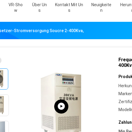
VR-Sho
Über Un
Kontakt Mit Un
Neuigkeite
Herun
W
S
S
N
etzer-Stromversorgung Soucre 2-400Kva,
Frequ
400Kv
Produk
Herkun
Marke
Zertifi
Model
Zahlun
Min Be