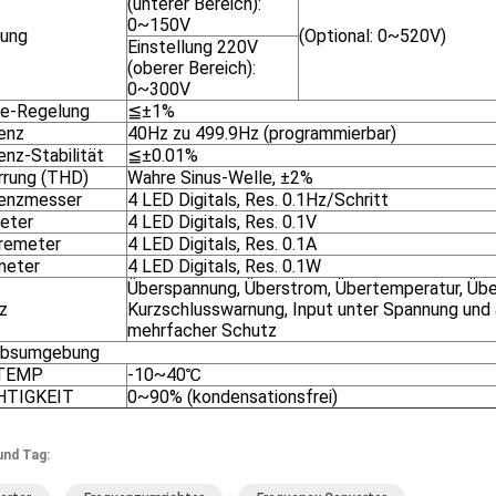
(unterer Bereich):
0~150V
ung
(Optional: 0~520V)
Einstellung 220V
(oberer Bereich):
0~300V
e-Regelung
≦±1%
enz
40Hz zu 499.9Hz (programmierbar)
enz-Stabilität
≦±0.01%
rrung (THD)
Wahre Sinus-Welle, ±2%
enzmesser
4 LED Digitals, Res. 0.1Hz/Schritt
eter
4 LED Digitals, Res. 0.1V
remeter
4 LED Digitals, Res. 0.1A
meter
4 LED Digitals, Res. 0.1W
Überspannung, Überstrom, Übertemperatur, Übe
z
Kurzschlusswarnung, Input unter Spannung und
mehrfacher Schutz
ebsumgebung
TEMP
-10~40℃
HTIGKEIT
0~90% (kondensationsfrei)
und Tag: