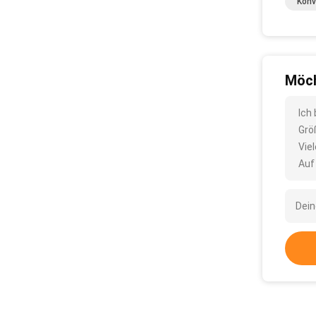
Konv
Möch
Ich
Grö
Vie
Auf