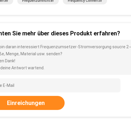
erter
Frequenzumrichter
Frequency Convertor
ten Sie mehr über dieses Produkt erfahren?
 bin daran interessiert Frequenzumsetzer-Stromversorgung soucre 2-4
ße, Menge, Material usw. senden?
len Dank!
 deine Antwort wartend.
Einreichungen