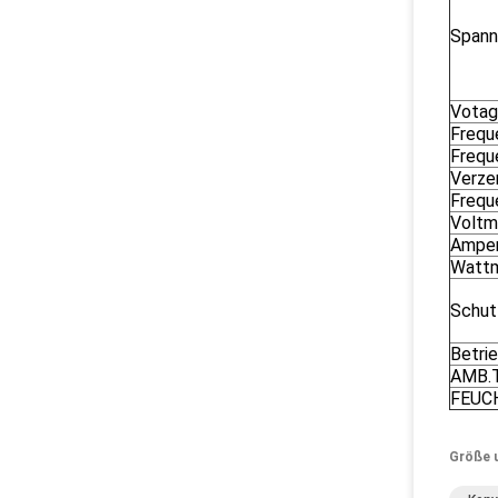
Spann
Votag
Frequ
Frequ
Verze
Frequ
Voltm
Ampe
Watt
Schut
Betri
AMB.
FEUC
Größe 