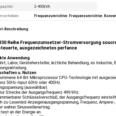
pazität:
2-400kVA
rvorheben:
Frequenzumrichter
,
Frequenzumrichter
,
Konver
kt-Beschreibung
830 Reihe Frequenzumsetzer-Stromversorgung soucr
steuerte, ausgezeichnetes perfance
ekte Anwendung
hrt, Labor, Gerätehersteller, ärztliche Behandlung, es Industrie
hungsabteilung
schaften u. Nutzen
ommene 64-Bit-Mikroprozessor CPU-Technologie mit ausgezeic
enz 50Hz-Input 60Hz oder 400Hz.
ngsspannung (auswählbar).
zur Strecke der Ausgangsfrequenz 499.9Hz.
mmierbarer Schlüsselverschluß, der Ausgangsfrequenz einstellt
h-zu-Lesenled-Anzeigenausgangsspannung, Frequenz, Ampere-, Le
er wahrer Sinuswellenertrag.
test an der Energie an.