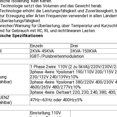
ische Isolierung. Kein Klirren.
echnologie setzt das Volumen und das Gewicht herab.
echnologie erhöht die Leistungsfähigkeit und Zuverlässigkeit, b
zur Erzeugung aller Arten Frequenzen verwendet in allen Ländern
Überlastungsfähigkeit.
brecher/Warnung für Überlastung, über Temperatur und Kurzschl
d für Gebrauch mit RC, RL und nichtlinearen Lasten.
ische Spezifikationen
e
Einzeln
Drei
l
2KVA-45KVA
3KVA-150KVA
IGBT-/Pulsbreitenmodulation
1 Phase 2wire: 110V (2 zu 5kVA)/220V/230V
3phase 4wire: Ypsilonart 190/110V 200/115V
ung
230/132V 240/139V±10%
ählbar)
3phase 4wire: Ypsilonart 380/220V 400/230V
4600/265V 480/277V±10%
3phase 4wire: Deltaart 220; 230; 240; 380; 40
UENZ
47Hz~63Hz oder 400Hz±5%
ählbar)
Einstellung 110V