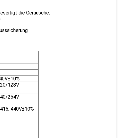
eseitigt die Geräusche.
.
usssicherung.
/240V±10%
 220/128V
 440/254V
0; 415; 440V±10%