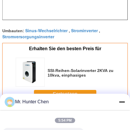
Sinus-Wechselrichter
Strominverter
Umbauten:
,
,
Stromversorgungsinverter
Erhalten Sie den besten Preis für
SSI-Reihen-Solarinverter 2KVA zu
10kva, einphasiges
Fortsetzen
Mr. Hunter Chen
Solar Power Inverter
Mehr
5:54 PM