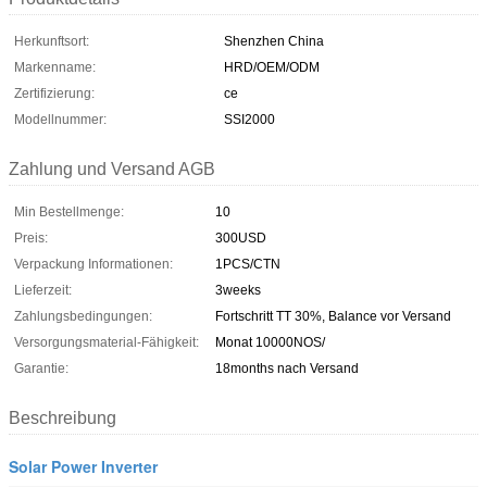
Herkunftsort:
Shenzhen China
Markenname:
HRD/OEM/ODM
Zertifizierung:
ce
Modellnummer:
SSI2000
Zahlung und Versand AGB
Min Bestellmenge:
10
Preis:
300USD
Verpackung Informationen:
1PCS/CTN
Lieferzeit:
3weeks
Zahlungsbedingungen:
Fortschritt TT 30%, Balance vor Versand
Versorgungsmaterial-Fähigkeit:
Monat 10000NOS/
Garantie:
18months nach Versand
Beschreibung
Solar Power Inverter