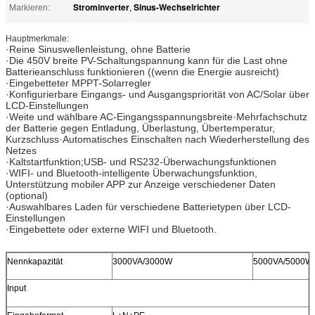
Strominverter
Sinus-Wechselrichter
Markieren:
,
Hauptmerkmale:
·Reine Sinuswellenleistung, ohne Batterie
·Die 450V breite PV-Schaltungspannung kann für die Last ohne
Batterieanschluss funktionieren ((wenn die Energie ausreicht)
·Eingebetteter MPPT-Solarregler
·Konfigurierbare Eingangs- und Ausgangspriorität von AC/Solar über
LCD-Einstellungen
·Weite und wählbare AC-Eingangsspannungsbreite·Mehrfachschutz
der Batterie gegen Entladung, Überlastung, Übertemperatur,
Kurzschluss·Automatisches Einschalten nach Wiederherstellung des
Netzes
·Kaltstartfunktion;USB- und RS232-Überwachungsfunktionen
·WIFI- und Bluetooth-intelligente Überwachungsfunktion,
Unterstützung mobiler APP zur Anzeige verschiedener Daten
(optional)
·Auswahlbares Laden für verschiedene Batterietypen über LCD-
Einstellungen
·Eingebettete oder externe WIFI und Bluetooth.
Nennkapazität
3000VA/3000W
5000VA/5000W
Input