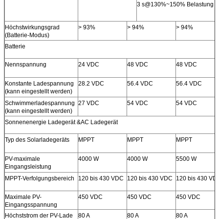
3 s@130%~150% Belastung
Höchstwirkungsgrad
> 93%
> 94%
> 94%
(Batterie-Modus)
Batterie
Nennspannung
24 VDC
48 VDC
48 VDC
Konstante Ladespannung
28.2 VDC
56.4 VDC
56.4 VDC
(kann eingestellt werden)
Schwimmerladespannung
27 VDC
54 VDC
54 VDC
(kann eingestellt werden)
Sonnenenergie
Ladegerät
&AC
Ladegerät
Typ des Solarladegeräts
MPPT
MPPT
MPPT
PV-maximale
4000 W
4000 W
5500 W
Eingangsleistung
MPPT-Verfolgungsbereich
120 bis 430 VDC
120 bis 430 VDC
120 bis 430 VD
Maximale PV-
450 VDC
450 VDC
450 VDC
Eingangsspannung
Höchststrom der PV-Lade
80 A
80 A
80 A