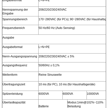
Eingabeformat
L+N+PE
Nennspannung der
208/220/230/240VAC
Eingabe
Spannungsbereich
170~280VAC (für PCs); 90~280VAC (für Haushaltsge
Frequenzbereich
50 Hz/60 Hz (Auto Sensing)
Ausgabe
Ausgabeformat
L+N+PE
Nenn-Ausgangsspannung
208/220/230/240VAC ± 5%
Ausgangsfrequenz
50/60Hz ± 0,1%
Wellenform
Reine Sinuswelle
Übertragungszeit
10 ms (für PC), 10 ms (für Haushaltsgeräte)
Spitzenleistung
6000VA
6000VA
10000VA
Überlastkapazität
Modus:1min@102%~110%
Batterie
Belastung