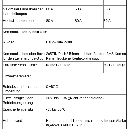
Maximaler Ladestrom der
60 A
60 A
80 A
Hauptleitungen
Höchstladeströmung
80 A
80 A
80 A
Kommunikation
Schnittstelle
RS232
Baud-Rate 2400
Kommunikationsoberfläche
2x5PIN/Pitch2,54mm, Lithium-Batterie BMS-Kommunik
für den Erweiterungs-Slot
Karte, Trockene Kontaktkarte usw.
Parallele Schnittstelle
Keine Parallele
Mit Parallel ((Op
Umweltparameter
Betriebstemperatur der
0~40°C
Umgebung
Luftfeuchtigkeit der
20% bis 95% ((Nicht kondensierend)
Betriebsumgebung
Speichertemperatur
-15 bis 60°C
Höhenstand
Höhenhöhe darf 1000 m nicht überschreiten,Absta
m,Verweis auf IEC62040